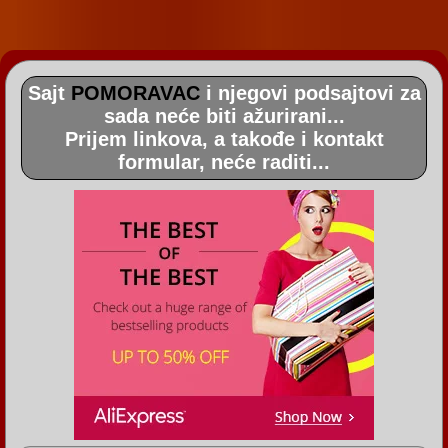
Sajt
POMORAVAC
i njegovi podsajtovi za
sada neće biti ažurirani...
Prijem linkova, a takođe i kontakt
formular, neće raditi...