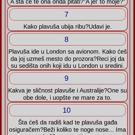
A šta će te ona onda pitati?"A jel' to moje?"
7
Kako plavuša ubija ribu?Udavi je.
8
Plavuša ide u London sa avionom. Kako ćeš
da joj uzmeš mesto do prozora?Reci joj da
su sedišta onih koji idu u London u sredini.
9
Kakva je sličnost plavuše i Australije?One su
obe dole, i uopšte ne mare za to.
10
Šta ćeš da radiš kad te plavuša gađa
osiguračem?Beži koliko te noge nose... Ima