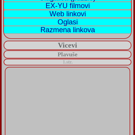
EX-YU filmovi
Web linkovi
Oglasi
Razmena linkova
Vicevi
Plavuše
1.str.