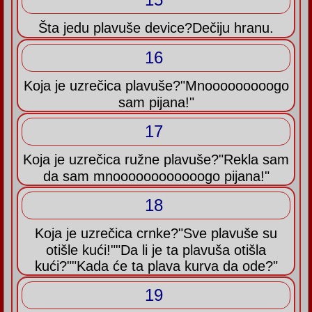
Šta jedu plavuše device?Dečiju hranu.
16
Koja je uzrečica plavuše?"Mnooooooooogo
sam pijana!"
17
Koja je uzrečica ružne plavuše?"Rekla sam
da sam mnoooooooooooogo pijana!"
18
Koja je uzrečica crnke?"Sve plavuše su
otišle kući!""Da li je ta plavuša otišla
kući?""Kada će ta plava kurva da ode?"
19