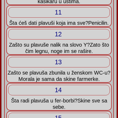
kašikaru u ustima.
11
Šta ćeš dati plavuši koja ima sve?Penicilin.
12
Zašto su plavuše nalik na slovo Y?Zato što
čim legnu, noge im se rašire.
13
Zašto se plavuša zbunila u ženskom WC-u?
Morala je sama da skine farmerke.
14
Šta radi plavuša u fer-borbi?Skine sve sa
sebe.
15