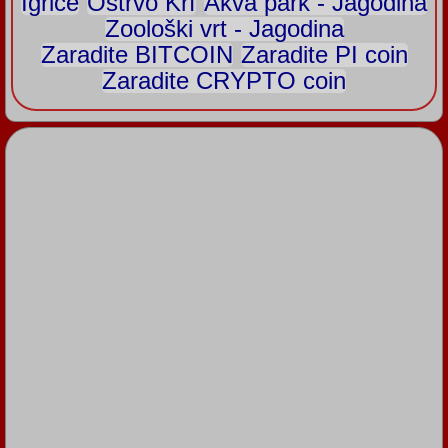
Igrice
Ostrvo Krf
Akva park - Jagodina
Zoološki vrt - Jagodina
Zaradite BITCOIN
Zaradite PI coin
Zaradite CRYPTO coin