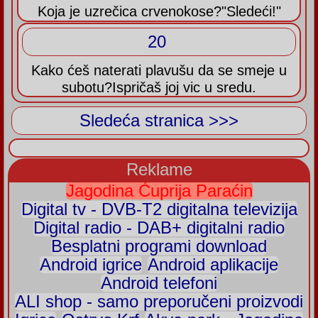
Koja je uzrečica crvenokose?"Sledeći!"
20
Kako ćeš naterati plavušu da se smeje u
subotu?Ispričaš joj vic u sredu.
Sledeća stranica >>>
Reklame
Jagodina Ćuprija Paraćin
Digital tv - DVB-T2 digitalna televizija
Digital radio - DAB+ digitalni radio
Besplatni programi download
Android igrice
Android aplikacije
Android telefoni
ALI shop - samo preporučeni proizvodi