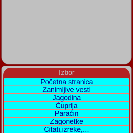
Izbor
Početna stranica
Zanimljive vesti
Jagodina
Ćuprija
Paraćin
Zagonetke
Citati,izreke,...