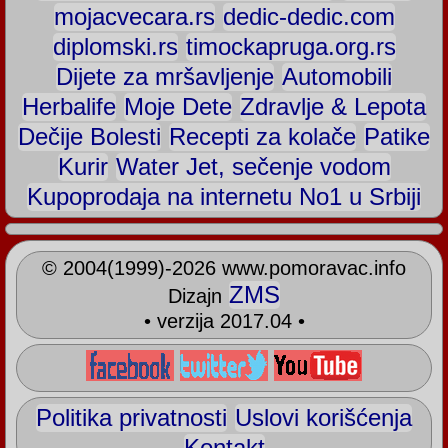
mojacvecara.rs
dedic-dedic.com
diplomski.rs
timockapruga.org.rs
Dijete za mršavljenje
Automobili
Herbalife
Moje Dete
Zdravlje & Lepota
Dečije Bolesti
Recepti za kolače
Patike
Kurir
Water Jet, sečenje vodom
Kupoprodaja na internetu No1 u Srbiji
©
2004(1999)-2026
www.pomoravac.info
ZMS
Dizajn
• verzija 2017.04 •
Politika privatnosti
Uslovi korišćenja
Kontakt