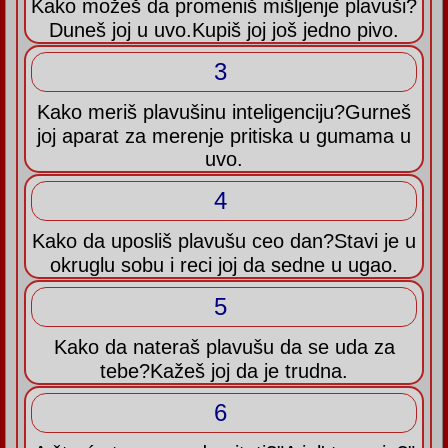
Kako možeš da promeniš mišljenje plavuši?
Duneš joj u uvo.Kupiš joj još jedno pivo.
3
Kako meriš plavušinu inteligenciju?Gurneš
joj aparat za merenje pritiska u gumama u
uvo.
4
Kako da uposliš plavušu ceo dan?Stavi je u
okruglu sobu i reci joj da sedne u ugao.
5
Kako da nateraš plavušu da se uda za
tebe?Kažeš joj da je trudna.
6