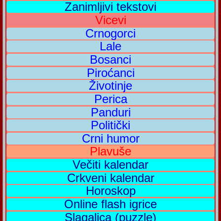
Zanimljivi tekstovi
Vicevi
Crnogorci
Lale
Bosanci
Piroćanci
Životinje
Perica
Panduri
Politički
Crni humor
Plavuše
Večiti kalendar
Crkveni kalendar
Horoskop
Online flash igrice
Slagalica (puzzle)