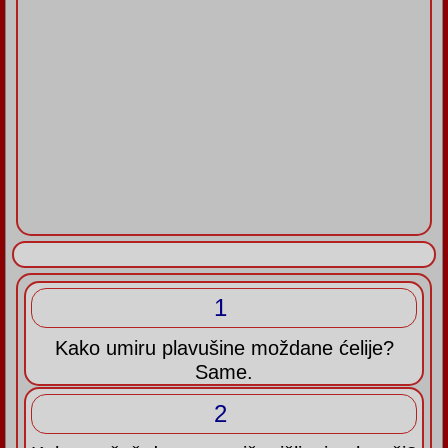
1
Kako umiru plavušine moždane ćelije?
Same.
2