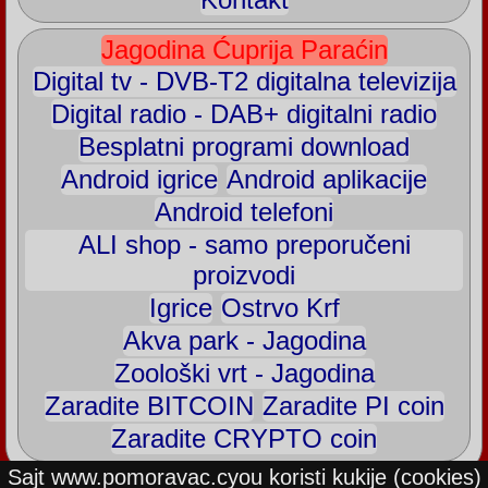
Jagodina Ćuprija Paraćin
Digital tv - DVB-T2 digitalna televizija
Digital radio - DAB+ digitalni radio
Besplatni programi download
Android igrice
Android aplikacije
Android telefoni
ALI shop - samo preporučeni
proizvodi
Igrice
Ostrvo Krf
Akva park - Jagodina
Zoološki vrt - Jagodina
Zaradite BITCOIN
Zaradite PI coin
Zaradite CRYPTO coin
Sajt www.pomoravac.cyou koristi kukije (cookies)