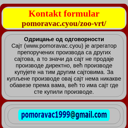
Kontakt formular
pomoravac.cyou/zoo-vrt/
Одрицање од одговорности
Сајт (www.pomoravac.cyou) је агрегатор
препоручених производа са других
сајтова, а то значи да сајт не продаје
производе директно, већ производе
купујете на тим другим сајтовима. За
купљене производе овај сајт нема никакве
обавезе према вама, већ то има сајт где
сте купили производе.