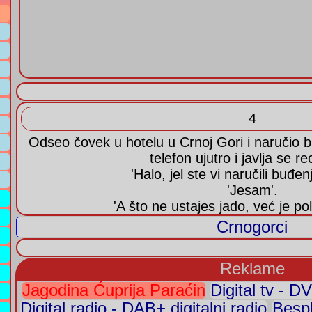
4
Odseo čovek u hotelu u Crnoj Gori i naručio b
telefon ujutro i javlja se re
'Halo, jel ste vi naručili buđen
'Jesam'.
'A što ne ustajes jado, već je po
Crnogorci
Reklame
Jagodina Ćuprija Paraćin
Digital tv - DV
Digital radio - DAB+ digitalni radio
Bespl