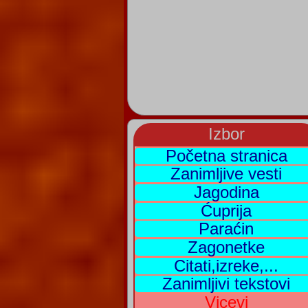
Izbor
Početna stranica
Zanimljive vesti
Jagodina
Ćuprija
Paraćin
Zagonetke
Citati,izreke,...
Zanimljivi tekstovi
Vicevi