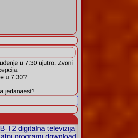
uđenje u 7:30 ujutro. Zvoni
cepcija:
je u 7:30'?
la jedanaest'!
B-T2 digitalna televizija
atni programi download