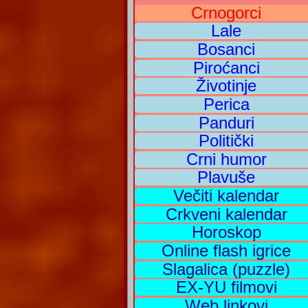
Crnogorci
Lale
Bosanci
Piroćanci
Životinje
Perica
Panduri
Politički
Crni humor
Plavuše
Večiti kalendar
Crkveni kalendar
Horoskop
Online flash igrice
Slagalica (puzzle)
EX-YU filmovi
Web linkovi