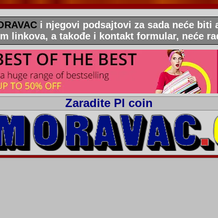
ORAVAC
i njegovi podsajtovi za sada neće biti a
em linkova, a takođe i kontakt formular, neće radi
Zaradite PI coin