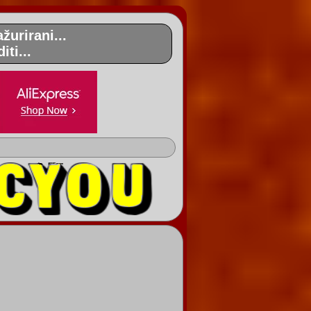
žurirani...
ti...