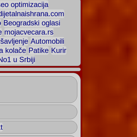
seo optimizacija
dijetalnaishrana.com
o
Beogradski oglasi
e
mojacvecara.rs
šavljenje
Automobili
a kolače
Patike
Kurir
o1 u Srbiji
t