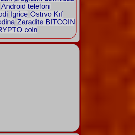
Android telefoni
odi
Igrice
Ostrvo Krf
odina
Zaradite BITCOIN
CRYPTO coin