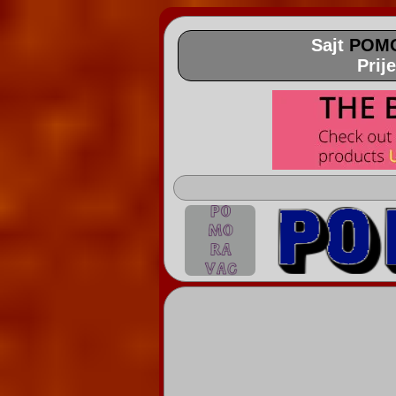
Sajt
POM
Prij