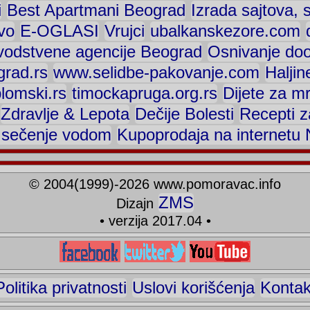
i
Best Apartmani Beograd
Izrada sajtova, 
vo
E-OGLASI
Vrujci
ubalkanskezore.com
vodstvene agencije Beograd
Osnivanje do
rad.rs
www.selidbe-pakovanje.com
Haljin
plomski.rs
timockapruga.org.rs
Dijete za mr
Zdravlje & Lepota
Dečije Bolesti
Recepti z
, sečenje vodom
Kupoprodaja na internetu N
©
2004(1999)-2026
www.pomoravac.info
ZMS
Dizajn
• verzija 2017.04 •
Politika privatnosti
Uslovi korišćenja
Kontak