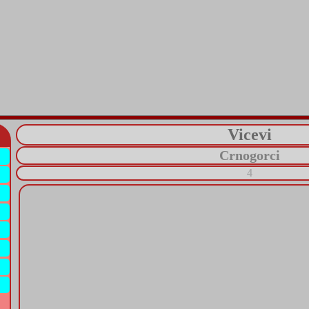
Vicevi
Crnogorci
4