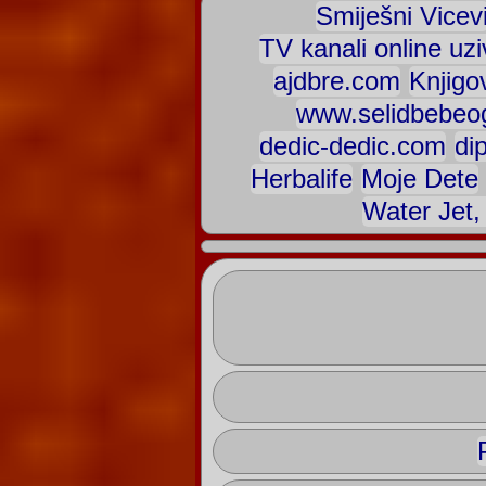
Smiješni Vicev
TV kanali online uzi
ajdbre.com
Knjigo
www.selidbebeog
dedic-dedic.com
di
Herbalife
Moje Dete
Water Jet