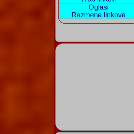
Oglasi
Razmena linkova