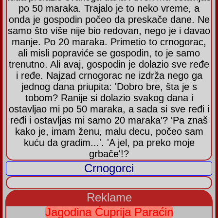
po 50 maraka. Trajalo je to neko vreme, a
onda je gospodin počeo da preskače dane. Ne
samo što više nije bio redovan, nego je i davao
manje. Po 20 maraka. Primetio to crnogorac,
ali misli popraviće se gospodin, to je samo
trenutno. Ali avaj, gospodin je dolazio sve ređe
i ređe. Najzad crnogorac ne izdrža nego ga
jednog dana priupita: 'Dobro bre, šta je s
tobom? Ranije si dolazio svakog dana i
ostavljao mi po 50 maraka, a sada si sve ređi i
ređi i ostavljas mi samo 20 maraka'? 'Pa znaš
kako je, imam ženu, malu decu, počeo sam
kuću da gradim...'. 'A jel, pa preko moje
grbače'!?
Crnogorci
Reklame
Jagodina Ćuprija Paraćin