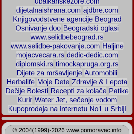
ubalkanskezore.com
dijetalnaishrana.com
ajdbre.com
Knjigovodstvene agencije Beograd
Osnivanje doo
Beogradski oglasi
www.selidbebeograd.rs
www.selidbe-pakovanje.com
Haljine
mojacvecara.rs
dedic-dedic.com
diplomski.rs
timockapruga.org.rs
Dijete za mršavljenje
Automobili
Herbalife
Moje Dete
Zdravlje & Lepota
Dečije Bolesti
Recepti za kolače
Patike
Kurir
Water Jet, sečenje vodom
Kupoprodaja na internetu No1 u Srbiji
©
2004(1999)-2026
www.pomoravac.info