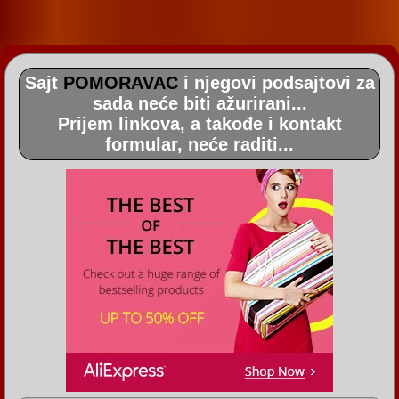
Sajt
POMORAVAC
i njegovi podsajtovi za
sada neće biti ažurirani...
Prijem linkova, a takođe i kontakt
formular, neće raditi...