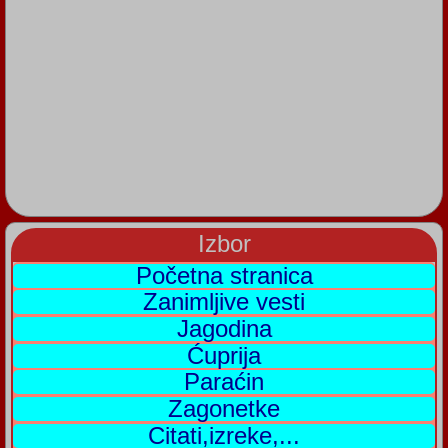
Izbor
Početna stranica
Zanimljive vesti
Jagodina
Ćuprija
Paraćin
Zagonetke
Citati,izreke,...