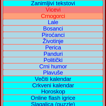
Zanimljivi tekstovi
Vicevi
Crnogorci
Lale
Bosanci
Piroćanci
Životinje
Perica
Panduri
Politički
Crni humor
Plavuše
Večiti kalendar
Crkveni kalendar
Horoskop
Online flash igrice
Slagalica (puzzle)