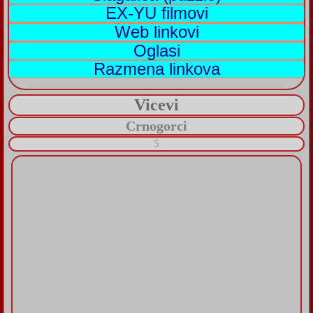
EX-YU filmovi
Web linkovi
Oglasi
Razmena linkova
Vicevi
Crnogorci
5